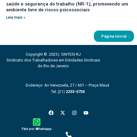
saúde e segurança do trabalho (NR-1), promovendo um
ambiente livre de riscos psicossociais
Leia mais »
Página inicial
Copyright © 2025 | SINTESI-RJ
Sindicato dos Trabalhadores em Entidades Sindicais
do Rio de Janeiro
Endereço: Av Venezuela, 27 / 601 – Praça Mauá
Tel.:(21)
2233-0730
F
X
I
Y
a
-
n
o
c
t
s
u
e
w
t
t
b
i
a
u
Fale por Whatsapp
o
t
g
b