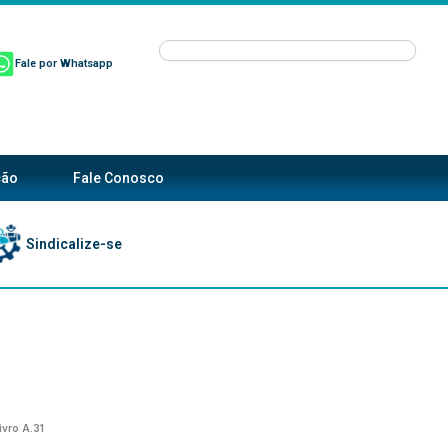
Pesquisar
Fale por Whatsapp
ção
Fale Conosco
Sindicalize-se
ivro A.31