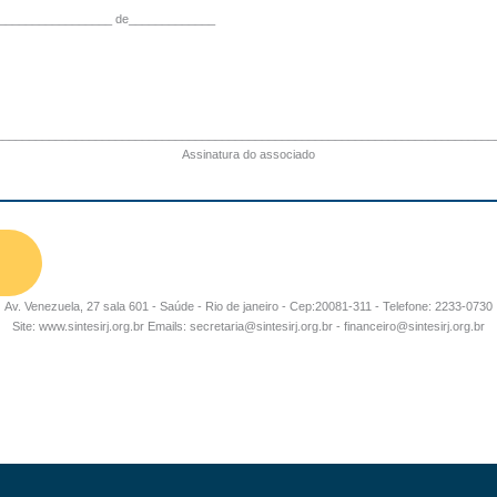
___________________ de_____________
___________________________________________________________________________
Assinatura do associado
Av. Venezuela, 27 sala 601 - Saúde - Rio de janeiro - Cep:20081-311 - Telefone: 2233-0730
Site: www.sintesirj.org.br Emails: secretaria@sintesirj.org.br - financeiro@sintesirj.org.br