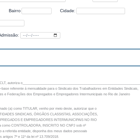
Bairro
Cidade:
Admissão:
 da CLT, autoriza o_____________________________________________________________
-base referente á mensalidade para o Sindicato dos Trabalhadores em Entidades Sindicais,
es e Federações dos Empregados e Empregadores Intermunicipais no Rio de Janeiro
inado (a) como TITULAR, venho por meio deste, autorizar que o
IDADES SINDICAIS, ÓRGÃOS CLASSISTAS, ASSOCIAÇÕES,
PREGADOS E EMPREGADORES INTERMUNICIPAIS NO RIO
nada como CONTROLADORA, INSCRITO NO CNPJ sob nº
nto a referida entidade, disponha dos meus dados pessoais
artigos 7º e 11º da lei nº 13.709/2018.