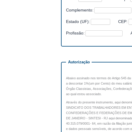
Complemento:
Estado (UF):
CEP:
Profissão:
Autorização
Abaixo assinado nos termos do Artigo 545
a descontar 1%(um por Cento) do meu salário
Órgão Classistas, Associações, Confederaçõ
ao qual estou associado.
Através do presente instrumento, aqui denom
SINDICATO DOS TRABALHADORES EM ENT
CONFEDERAÇÕES E FEDERAÇÕES DE EM
DE JANEIRO - SINTESI - RJ aqui denomi
40.315.079/0001- 64, em razão da filiação ju
e dados pessoais sensíveis, de acordo com os 