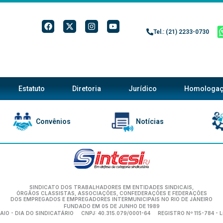
F
X
I
Y
a
-
n
o
Tel.: (21) 2233-0730
c
t
s
u
e
w
t
t
b
i
a
u
o
t
g
b
o
t
r
e
k
e
a
r
m
Estatuto
Diretoria
Jurídico
Homologa
Convênios
Notícias
SINDICATO DOS TRABALHADORES EM ENTIDADES SINDICAIS,
ÓRGÃOS CLASSISTAS, ASSOCIAÇÕES, CONFEDERAÇÕES E FEDERAÇÕES
DOS EMPREGADOS E EMPREGADORES INTERMUNICIPAIS NO RIO DE JANEIRO
FUNDADO EM 05 DE JUNHO DE 1989
AIO - DIA DO SINDICATÁRIO
CNPJ: 40.315.079/0001-64
REGISTRO Nº 115-784 - L