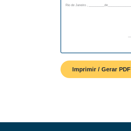
Rio de Janeiro , _________de___________
_
Imprimir / Gerar PDF