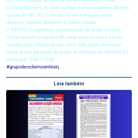
Os contemplados através de sorteio eletrônico foram:
Luciane Monteiro, do Sind-Justiça, e o companheiro Moyses
Garcia, do SEC-RJ. O brindes foram entregues pelos
diretores Juninho Abrantes, e Carlos Calixto.
O SINTESI-RJ agradece a participação de todas e todos.
Como também a loja Box 90, onde você encontra ótimas
opções para compra do seu carro, pelo apoio ao sorteio.
Quem quiser participar do grupo de cliclismo do SINTESI-RJ
basta ligar: 99821-1240
#grupodeciclismosintesirj
Leia também