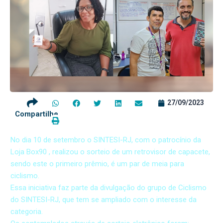
27/09/2023
Compartilhe
No dia 10 de setembro o SINTESI-RJ, com o patrocínio da
Loja Box90 , realizou o sorteio de um retrovisor de capacete,
sendo este o primeiro prêmio, é um par de meia para
ciclismo.
Essa iniciativa faz parte da divulgação do grupo de Ciclismo
do SINTESI-RJ, que tem se ampliado com o interesse da
categoria.