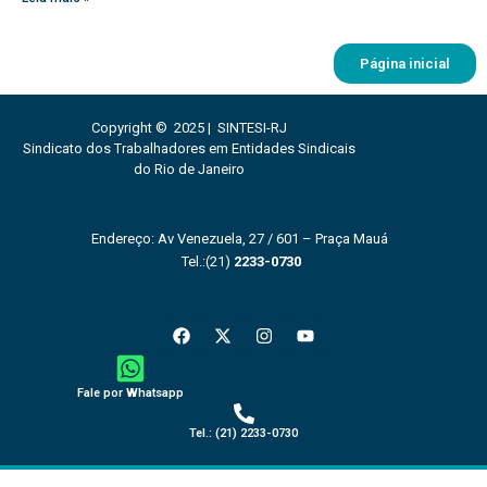
Página inicial
Copyright © 2025 | SINTESI-RJ
Sindicato dos Trabalhadores em Entidades Sindicais
do Rio de Janeiro
Endereço: Av Venezuela, 27 / 601 – Praça Mauá
Tel.:(21)
2233-0730
F
X
I
Y
a
-
n
o
c
t
s
u
e
w
t
t
b
i
a
u
Fale por Whatsapp
o
t
g
b
o
t
r
e
Tel.: (21) 2233-0730
k
e
a
r
m