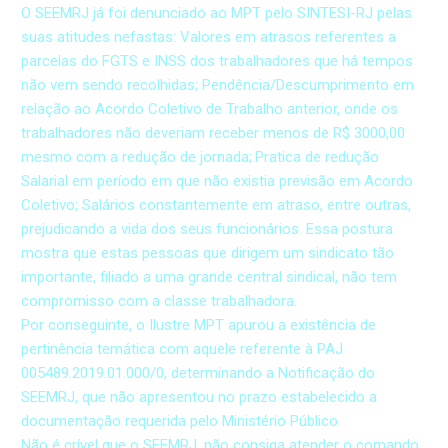
O SEEMRJ já foi denunciado ao MPT pelo SINTESI-RJ pelas
suas atitudes nefastas: Valores em atrasos referentes a
parcelas do FGTS e INSS dos trabalhadores que há tempos
não vem sendo recolhidas; Pendência/Descumprimento em
relação ao Acordo Coletivo de Trabalho anterior, onde os
trabalhadores não deveriam receber menos de R$ 3000,00
mesmo com a redução de jornada;.Pratica de redução
Salarial em período em que não existia previsão em Acordo
Coletivo; Salários constantemente em atraso, entre outras,
prejudicando a vida dos seus funcionários. Essa postura
mostra que estas pessoas que dirigem um sindicato tão
importante, filiado a uma grande central sindical, não tem
compromisso com a classe trabalhadora.
Por conseguinte, o Ilustre MPT apurou a existência de
pertinência temática com aquele referente à PAJ
005489.2019.01.000/0, determinando a Notificação do
SEEMRJ, que não apresentou no prazo estabelecido a
documentação requerida pelo Ministério Público.
Não é crível que o SEEMRJ, não consiga atender o comando