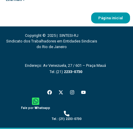
Página inicial
Copyright © 2025 | SINTESI-RJ
Sindicato dos Trabalhadores em Entidades Sindicais
do Rio de Janeiro
Endereço: Av Venezuela, 27 / 601 – Praça Mauá
Tel.:(21)
2233-0730
F
X
I
Y
a
-
n
o
c
t
s
u
e
w
t
t
b
i
a
u
Fale por Whatsapp
o
t
g
b
o
t
r
e
Tel.: (21) 2233-0730
k
e
a
r
m